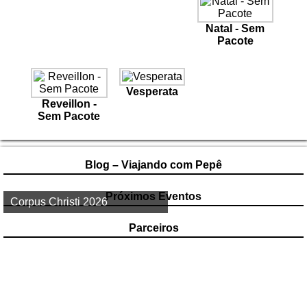
Natal - Sem
Pacote
Vesperata
Reveillon -
Sem Pacote
Blog – Viajando com Pepê
Próximos Eventos
1º de Maio 2026
Corpus Christi 2026
Parceiros