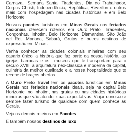
Carnaval, Semana Santa, Tiradentes, Dia do Trabalhador,
Corpus Christi, Independência, República, Réveillon e outros
mais com hospedagem nas cidades históricas e em Belo
Horizonte.
Nossos
pacotes
turísticos em
Minas Gerais
nos
feriados
nacionais
oferecem
r
oteiros em Ouro Preto, Tiradentes,
Congonhas, Inhotim, Belo Horizonte, Diamantina, São João
del Rei, Mariana, Sabará, Grutas e outros destinos de
expressão em Minas.
Venha conhecer as cidades coloniais mineiras com seu
casario único, a história que faz parte da nossa história, as
igrejas barrocas e os museus que te transportam para o
século XVIII, a arquitetura neo-clássica e moderna da capital,
culinária da melhor qualidade e a nossa hospitalidade que te
recebe de braços abertos.
A
Ouro Preto Travel
tem os
pacotes
turísticos em
Minas
Gerais
nos
feriados nacionais
ideais, seja na capital Belo
Horizonte, no Inhotim, nas grutas ou nas cidades históricas
mineiras que vão atender suas expectativas. Viajar conosco é
sempre fazer turismo de qualidade com quem conhece as
Gerais.
Veja os demais roteiros em
Pacotes
E também nossos
destinos de luxo