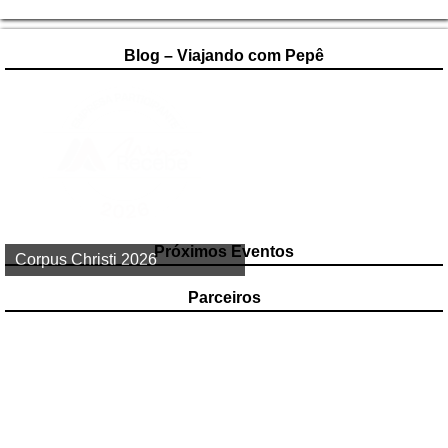
Blog – Viajando com Pepê
Próximos Eventos
1º de Maio 2026
Corpus Christi 2026
Parceiros